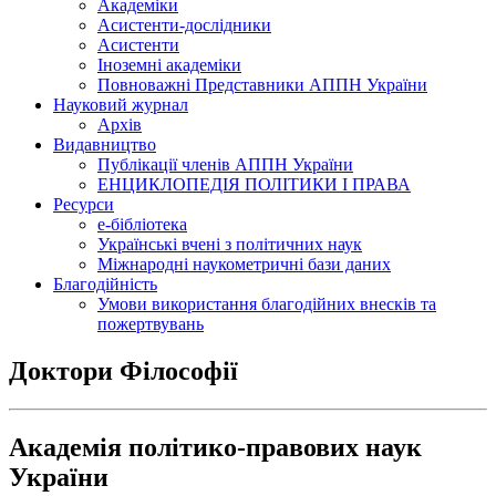
Академіки
Асистенти-дослідники
Асистенти
Іноземні академіки
Повноважні Представники АППН України
Науковий журнал
Архів
Видавництво
Публікації членів АППН України
ЕНЦИКЛОПЕДІЯ ПОЛІТИКИ І ПРАВА
Ресурси
е-бібліотека
Українські вчені з політичних наук
Міжнародні наукометричні бази даних
Благодійність
Умови використання благодійних внесків та
пожертвувань
Доктори Філософії
Академія політико-правових наук
України