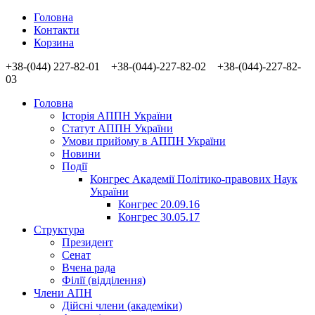
Головна
Контакти
Корзина
+38-(044) 227-82-01 +38-(044)-227-82-02 +38-(044)-227-82-
03
Головна
Історія АППН України
Статут АППН України
Умови прийому в АППН України
Новини
Події
Конгрес Академії Політико-правових Наук
України
Конгрес 20.09.16
Конгрес 30.05.17
Структура
Президент
Сенат
Вчена рада
Філії (відділення)
Члени АПН
Дійсні члени (академіки)