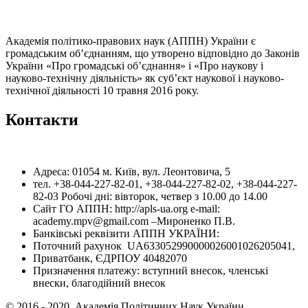
Академія політико-правових наук (АППН) України є
громадським об’єднанням, що утворено відповідно до Законів
України «Про громадські об’єднання» і «Про наукову і
науково-технічну діяльність» як суб’єкт наукової і науково-
технічної діяльності 10 травня 2016 року.
Контакти
Адреса: 01054 м. Київ, вул. Леонтовича, 5
тел. +38-044-227-82-01, +38-044-227-82-02, +38-044-227-
82-03 Робочі дні: вівторок, четвер з 10.00 до 14.00
Сайт ГО АППН: http://apls-ua.org e-mail:
academy.mpv@gmail.com –Мироненко П.В.
Банківські реквізити АППН УКРАЇНИ:
Поточний рахунок UA633052990000026001026205041,
Приватбанк, ЄДРПОУ 40482070
Призначення платежу: вступний внесок, членські
внески, благодійний внесок
© 2016 - 2020. Академія Політичних Наук України