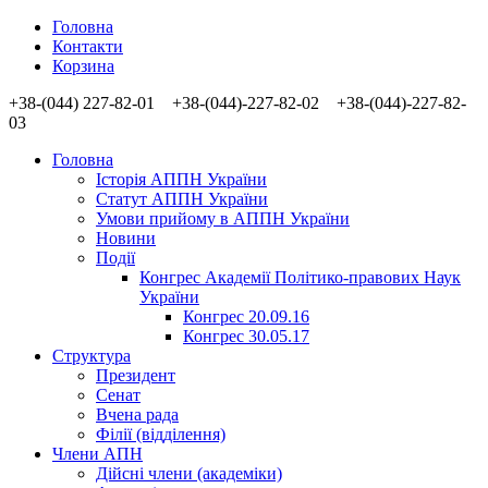
Головна
Контакти
Корзина
+38-(044) 227-82-01 +38-(044)-227-82-02 +38-(044)-227-82-
03
Головна
Історія АППН України
Статут АППН України
Умови прийому в АППН України
Новини
Події
Конгрес Академії Політико-правових Наук
України
Конгрес 20.09.16
Конгрес 30.05.17
Структура
Президент
Сенат
Вчена рада
Філії (відділення)
Члени АПН
Дійсні члени (академіки)