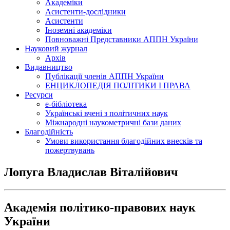
Академіки
Асистенти-дослідники
Асистенти
Іноземні академіки
Повноважні Представники АППН України
Науковий журнал
Архів
Видавництво
Публікації членів АППН України
ЕНЦИКЛОПЕДІЯ ПОЛІТИКИ І ПРАВА
Ресурси
е-бібліотека
Українські вчені з політичних наук
Міжнародні наукометричні бази даних
Благодійність
Умови використання благодійних внесків та
пожертвувань
Лопуга Владислав Віталійович
Академія політико-правових наук
України