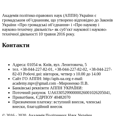
Академія політико-правових наук (АППН) України є
громадським об’єднанням, що утворено відповідно до Законів
України «Про громадські об’єднання» і «Про наукову і
науково-технічну діяльність» як суб’єкт наукової і науково-
технічної діяльності 10 травня 2016 року.
Контакти
Адреса: 01054 м. Київ, вул. Леонтовича, 5
тел. +38-044-227-82-01, +38-044-227-82-02, +38-044-227-
82-03 Робочі дні: вівторок, четвер з 10.00 до 14.00
Сайт ГО АППН: http://apls-ua.org e-mail:
academy.mpv@gmail.com –Мироненко П.В.
Банківські реквізити АППН УКРАЇНИ:
Поточний рахунок UA633052990000026001026205041,
Приватбанк, ЄДРПОУ 40482070
Призначення платежу: вступний внесок, членські
внески, благодійний внесок
© 2016 - 2020. Академія Політичних Наук України