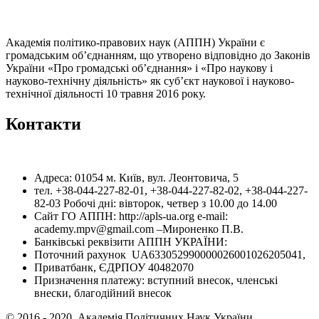
Академія політико-правових наук (АППН) України є
громадським об’єднанням, що утворено відповідно до Законів
України «Про громадські об’єднання» і «Про наукову і
науково-технічну діяльність» як суб’єкт наукової і науково-
технічної діяльності 10 травня 2016 року.
Контакти
Адреса: 01054 м. Київ, вул. Леонтовича, 5
тел. +38-044-227-82-01, +38-044-227-82-02, +38-044-227-
82-03 Робочі дні: вівторок, четвер з 10.00 до 14.00
Сайт ГО АППН: http://apls-ua.org e-mail:
academy.mpv@gmail.com –Мироненко П.В.
Банківські реквізити АППН УКРАЇНИ:
Поточний рахунок UA633052990000026001026205041,
Приватбанк, ЄДРПОУ 40482070
Призначення платежу: вступний внесок, членські
внески, благодійний внесок
© 2016 - 2020. Академія Політичних Наук України