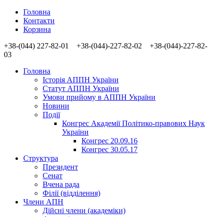
Головна
Контакти
Корзина
+38-(044) 227-82-01 +38-(044)-227-82-02 +38-(044)-227-82-
03
Головна
Історія АППН України
Статут АППН України
Умови прийому в АППН України
Новини
Події
Конгрес Академії Політико-правових Наук
України
Конгрес 20.09.16
Конгрес 30.05.17
Структура
Президент
Сенат
Вчена рада
Філії (відділення)
Члени АПН
Дійсні члени (академіки)