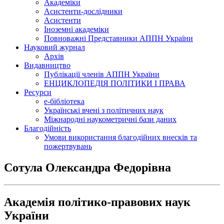
Академіки
Асистенти-дослідники
Асистенти
Іноземні академіки
Повноважні Представники АППН України
Науковий журнал
Архів
Видавництво
Публікації членів АППН України
ЕНЦИКЛОПЕДІЯ ПОЛІТИКИ І ПРАВА
Ресурси
е-бібліотека
Українські вчені з політичних наук
Міжнародні наукометричні бази даних
Благодійність
Умови використання благодійних внесків та
пожертвувань
Сотула Олександра Федорівна
Академія політико-правових наук
України