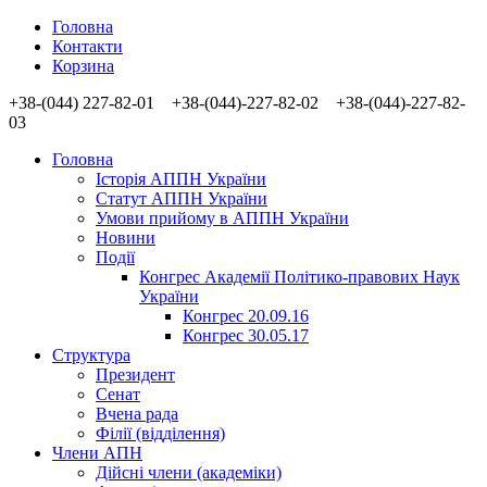
Головна
Контакти
Корзина
+38-(044) 227-82-01 +38-(044)-227-82-02 +38-(044)-227-82-
03
Головна
Історія АППН України
Статут АППН України
Умови прийому в АППН України
Новини
Події
Конгрес Академії Політико-правових Наук
України
Конгрес 20.09.16
Конгрес 30.05.17
Структура
Президент
Сенат
Вчена рада
Філії (відділення)
Члени АПН
Дійсні члени (академіки)