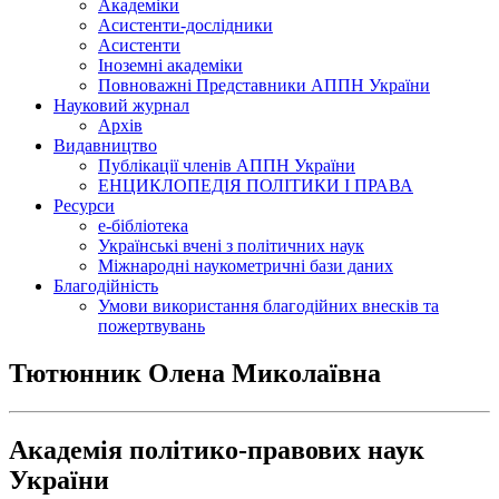
Академіки
Асистенти-дослідники
Асистенти
Іноземні академіки
Повноважні Представники АППН України
Науковий журнал
Архів
Видавництво
Публікації членів АППН України
ЕНЦИКЛОПЕДІЯ ПОЛІТИКИ І ПРАВА
Ресурси
е-бібліотека
Українські вчені з політичних наук
Міжнародні наукометричні бази даних
Благодійність
Умови використання благодійних внесків та
пожертвувань
Тютюнник Олена Миколаївна
Академія політико-правових наук
України