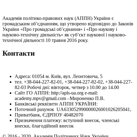
Академія політико-правових наук (АППН) України є
громадським об’єднанням, що утворено відповідно до Законів
України «Про громадські об’єднання» і «Про наукову і
науково-технічну діяльність» як суб’єкт наукової і науково-
технічної діяльності 10 травня 2016 року.
Контакти
Адреса: 01054 м. Київ, вул. Леонтовича, 5
тел. +38-044-227-82-01, +38-044-227-82-02, +38-044-227-
82-03 Робочі дні: вівторок, четвер з 10.00 до 14.00
Сайт ГО АППН: http://apls-ua.org e-mail:
academy.mpv@gmail.com –Мироненко П.В.
Банківські реквізити АППН УКРАЇНИ:
Поточний рахунок UA633052990000026001026205041,
Приватбанк, ЄДРПОУ 40482070
Призначення платежу: вступний внесок, членські
внески, благодійний внесок
© 2016 - 2020. Академія Політичних Наук України