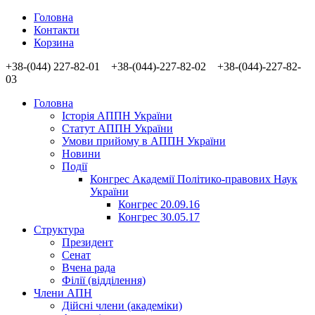
Головна
Контакти
Корзина
+38-(044) 227-82-01 +38-(044)-227-82-02 +38-(044)-227-82-
03
Головна
Історія АППН України
Статут АППН України
Умови прийому в АППН України
Новини
Події
Конгрес Академії Політико-правових Наук
України
Конгрес 20.09.16
Конгрес 30.05.17
Структура
Президент
Сенат
Вчена рада
Філії (відділення)
Члени АПН
Дійсні члени (академіки)