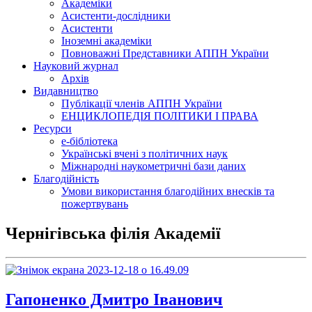
Академіки
Асистенти-дослідники
Асистенти
Іноземні академіки
Повноважні Представники АППН України
Науковий журнал
Архів
Видавництво
Публікації членів АППН України
ЕНЦИКЛОПЕДІЯ ПОЛІТИКИ І ПРАВА
Ресурси
е-бібліотека
Українські вчені з політичних наук
Міжнародні наукометричні бази даних
Благодійність
Умови використання благодійних внесків та
пожертвувань
Чернігівська філія Академії
Гапоненко Дмитро Іванович