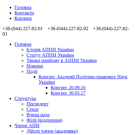
Головна
Контакти
Корзина
+38-(044) 227-82-01 +38-(044)-227-82-02 +38-(044)-227-82-
03
Головна
Історія АППН України
Статут АППН України
Умови прийому в АППН України
Новини
Події
Конгрес Академії Політико-правових Наук
України
Конгрес 20.09.16
Конгрес 30.05.17
Структура
Президент
Сенат
Вчена рада
Філії (відділення)
Члени АПН
Дійсні члени (академіки)