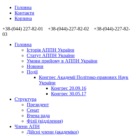
Головна
Контакти
Корзина
+38-(044) 227-82-01 +38-(044)-227-82-02 +38-(044)-227-82-
03
Головна
Історія АППН України
Статут АППН України
Умови прийому в АППН України
Новини
Події
Конгрес Академії Політико-правових Наук
України
Конгрес 20.09.16
Конгрес 30.05.17
Структура
Президент
Сенат
Вчена рада
Філії (відділення)
Члени АПН
Дійсні члени (академіки)