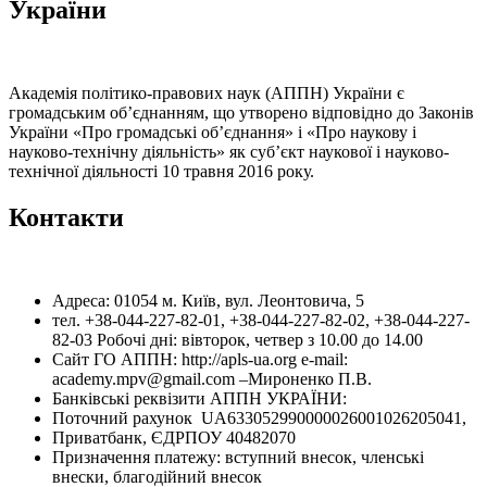
України
Академія політико-правових наук (АППН) України є
громадським об’єднанням, що утворено відповідно до Законів
України «Про громадські об’єднання» і «Про наукову і
науково-технічну діяльність» як суб’єкт наукової і науково-
технічної діяльності 10 травня 2016 року.
Контакти
Адреса: 01054 м. Київ, вул. Леонтовича, 5
тел. +38-044-227-82-01, +38-044-227-82-02, +38-044-227-
82-03 Робочі дні: вівторок, четвер з 10.00 до 14.00
Сайт ГО АППН: http://apls-ua.org e-mail:
academy.mpv@gmail.com –Мироненко П.В.
Банківські реквізити АППН УКРАЇНИ:
Поточний рахунок UA633052990000026001026205041,
Приватбанк, ЄДРПОУ 40482070
Призначення платежу: вступний внесок, членські
внески, благодійний внесок